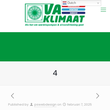
Dutch
4
Published by
pswebdesign
on
februari 7, 2025