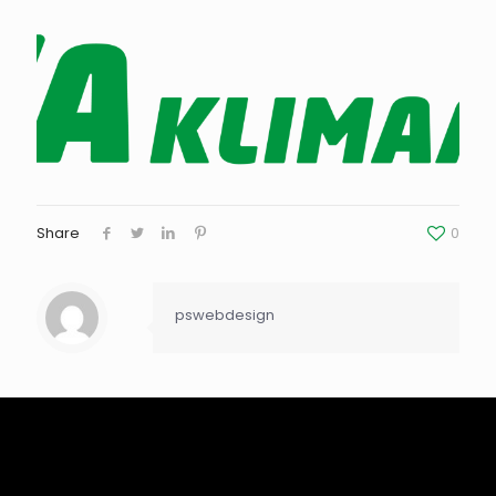
Share
0
pswebdesign