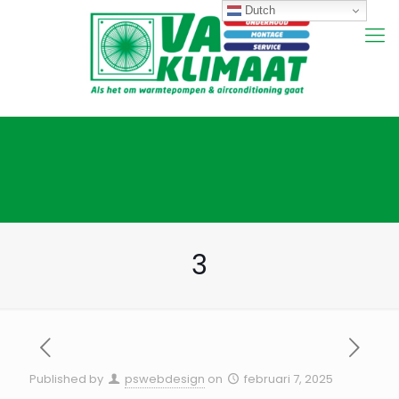
Dutch
3
Published by
pswebdesign
on
februari 7, 2025